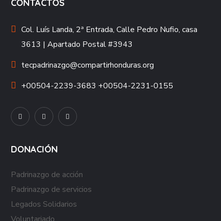
CONTACTOS
Col. Luís Landa, 2ª Entrada, Calle Pedro Nufio, casa
3613 | Apartado Postal #3943
tecpadrinazgo@compartirhonduras.org
+00504-2239-3683 +00504-2231-0155
DONACIÓN
Padrinazgo de acción
Padrinazgo de servicios
Legados Solidarios
Voluntariado