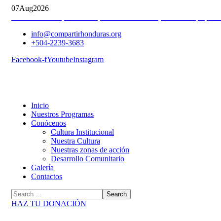
07
Aug
2026
Col. Luís Landa, 2ª Entrada, Calle Pedro Nufio, casa 3613 | Apart
info@compartirhonduras.org
+504-2239-3683
Facebook-f
Youtube
Instagram
Inicio
Nuestros Programas
Conócenos
Cultura Institucional
Nuestra Cultura
Nuestras zonas de acción
Desarrollo Comunitario
Galería
Contactos
HAZ TU DONACIÓN