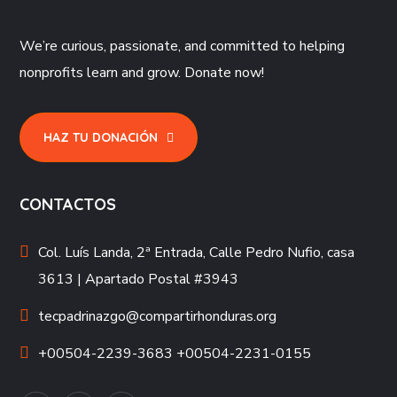
We’re curious, passionate, and committed to helping
nonprofits learn and grow. Donate now!
HAZ TU DONACIÓN
CONTACTOS
Col. Luís Landa, 2ª Entrada, Calle Pedro Nufio, casa
3613 | Apartado Postal #3943
tecpadrinazgo@compartirhonduras.org
+00504-2239-3683 +00504-2231-0155