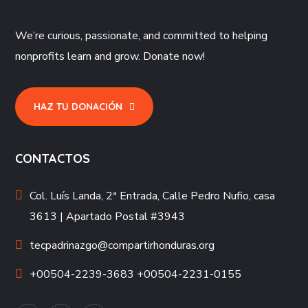
We’re curious, passionate, and committed to helping
nonprofits learn and grow. Donate now!
HAZ TU DONACIÓN
CONTACTOS
Col. Luís Landa, 2ª Entrada, Calle Pedro Nufio, casa
3613 | Apartado Postal #3943
tecpadrinazgo@compartirhonduras.org
+00504-2239-3683 +00504-2231-0155