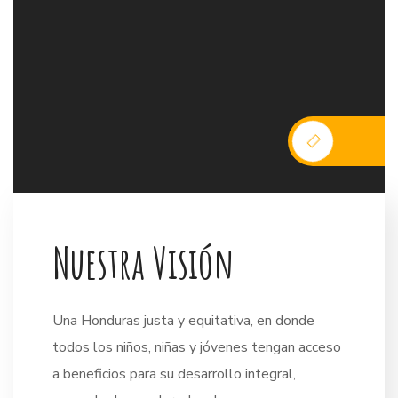
N
u
e
s
t
r
a
V
i
s
i
ó
n
Una Honduras justa y equitativa, en donde
todos los niños, niñas y jóvenes tengan acceso
a beneficios para su desarrollo integral,