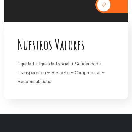
N
u
e
s
t
r
o
s
V
a
l
o
r
e
s
Equidad + Igualdad social + Solidaridad +
Transparencia + Respeto + Compromiso +
Responsabilidad